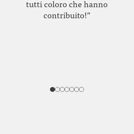
tutti coloro che hanno
C
contribuito!”
A