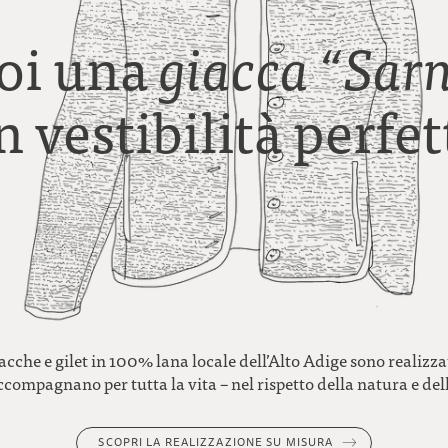
oi una
giacca “Sar
n vestibilità perfet
acche e gilet in 100% lana locale dell’Alto Adige sono realizz
accompagnano per tutta la vita – nel rispetto della natura e de
SCOPRI LA REALIZZAZIONE SU MISURA