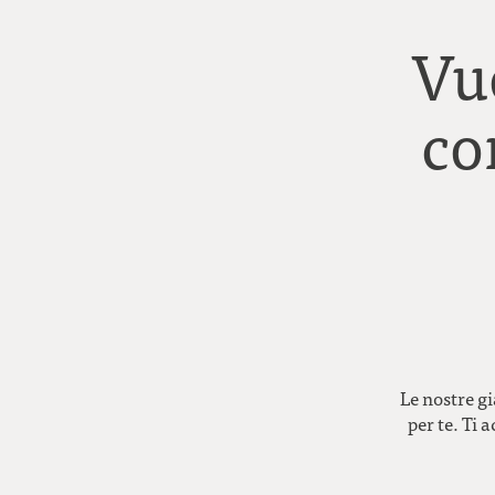
Vu
co
Le nostre gi
per te. Ti 