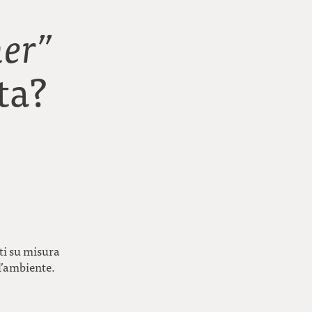
ner”
ta?
ati su misura
ll’ambiente.