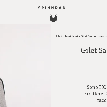
Maßschneiderei
/
Gilet Sarner su mis
Gilet S
Sono HONS
carattere.
facc