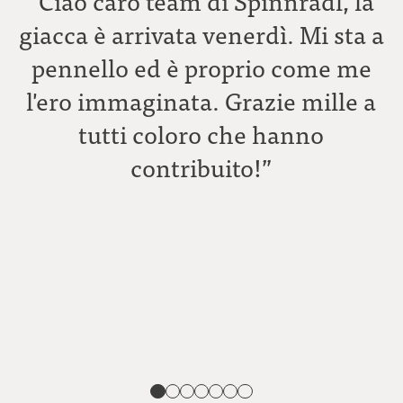
“Ciao caro team di Spinnradl, la
giacca è arrivata venerdì. Mi sta a
pennello ed è proprio come me
l'ero immaginata. Grazie mille a
tutti coloro che hanno
C
contribuito!”
A