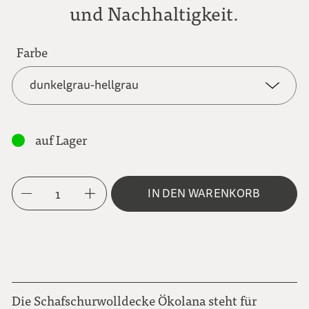
und Nachhaltigkeit.
Farbe
dunkelgrau-hellgrau
dunkelgrau-hellgrau
auf Lager
hellgrau-weiß
1
IN DEN WARENKORB
Die Schafschurwolldecke Ökolana steht für