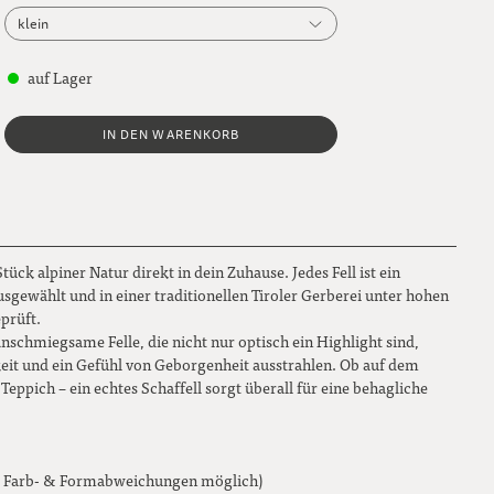
klein
klein
auf Lager
mittel
IN DEN WARENKORB
groß
extra groß
tück alpiner Natur direkt in dein Zuhause. Jedes Fell ist ein
ausgewählt und in einer traditionellen Tiroler Gerberei unter hohen
prüft.
nschmiegsame Felle, die nicht nur optisch ein Highlight sind,
it und ein Gefühl von Geborgenheit ausstrahlen. Ob auf dem
Teppich – ein echtes Schaffell sorgt überall für eine behagliche
he Farb- & Formabweichungen möglich)