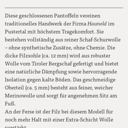
39
Diese geschlossenen Pantoffeln vereinen
traditionelles Handwerk der Firma
Haunold
im
Pustertal mit höchstem Tragekomfort. Sie
40
bestehen vollständig aus reiner Schaf-Schurwolle
– ohne synthetische Zusätze, ohne Chemie. Die
41
dicke Filzsohle (ca. 12 mm) wird aus robuster
Wolle vom Tiroler Bergschaf gefertigt und bietet
42
eine natürliche Dämpfung sowie hervorragende
Isolation gegen kalte Böden. Das geschmeidige
43
Oberteil (ca. 5 mm) besteht aus feiner, weicher
Merinowolle und sorgt für angenehmen Sitz am
44
Fuß.
An der Ferse ist der Filz bei diesem Modell für
noch mehr Halt mit einer Extra-Schicht Wolle
45
verstärkt.