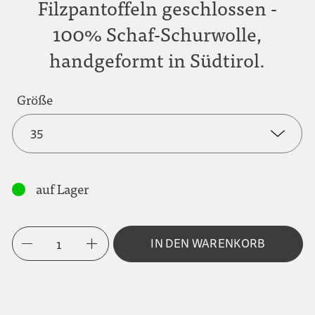
Filzpantoffeln geschlossen -
100% Schaf-Schurwolle,
handgeformt in Südtirol.
Größe
35
35
auf Lager
36
1
IN DEN WARENKORB
37
38