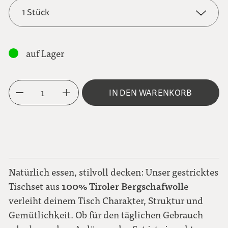
1 Stück
dunkelgrau
1 Stück
auf Lager
2er-Set
hellbraun
1
IN DEN WARENKORB
4er-Set
hellgrau
6er-Set
Natürlich essen, stilvoll decken: Unser gestricktes
100% Tiroler Bergschafwoll
Tischset aus
e
verleiht deinem Tisch Charakter, Struktur und
Gemütlichkeit. Ob für den täglichen Gebrauch