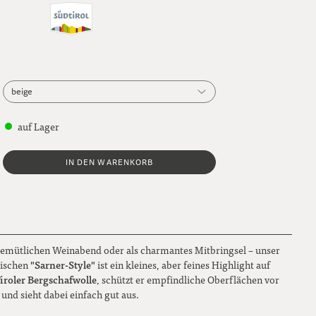
beige
beige
auf Lager
dunkelgrau
IN DEN WARENKORB
hellbraun
hellgrau
gemütlichen Weinabend oder als charmantes Mitbringsel – unser
"Sarner-Style"
pischen
ist ein kleines, aber feines Highlight auf
roler Bergschafwolle
, schützt er empfindliche Oberflächen vor
 und sieht dabei einfach gut aus.