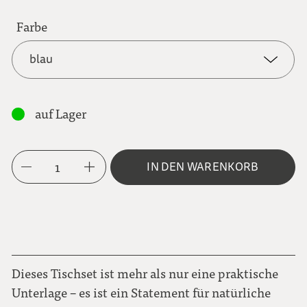
Farbe
blau
blau
auf Lager
braun
1
IN DEN WARENKORB
grau
rot
Dieses Tischset ist mehr als nur eine praktische
Unterlage – es ist ein Statement für natürliche