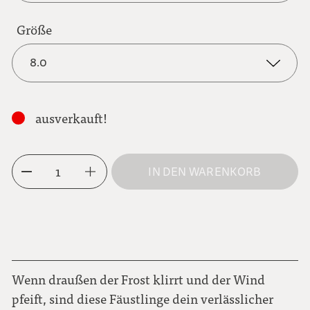
braun
Größe
8.0
dunkelgrau
8.0
ausverkauft!
8.5
1
IN DEN WARENKORB
9.0
6.0
6.5
Wenn draußen der Frost klirrt und der Wind
pfeift, sind diese Fäustlinge dein verlässlicher