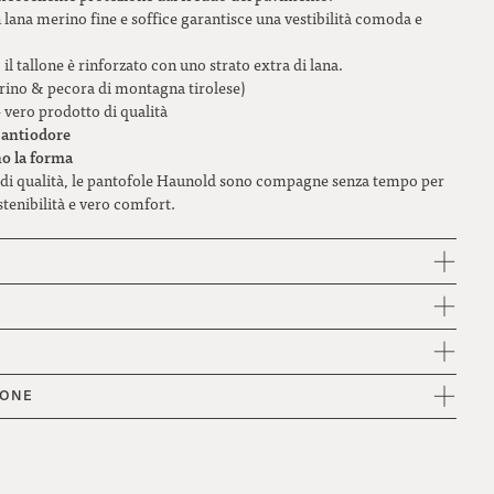
lana merino fine e soffice garantisce una vestibilità comoda e
43
il tallone è rinforzato con uno strato extra di lana.
44
ino & pecora di montagna tirolese)
 vero prodotto di qualità
45
 antiodore
o la forma
46
o di qualità, le pantofole Haunold sono compagne senza tempo per
stenibilità e vero comfort.
47
48
IONE