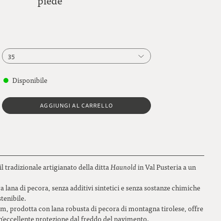
piede
35
35
Disponibile
36
AGGIUNGI AL CARRELLO
37
38
39
 tradizionale artigianato della ditta
Haunold
in Val Pusteria a un
40
 lana di pecora, senza additivi sintetici e senza sostanze chimiche
41
tenibile.
 mm, prodotta con lana robusta di pecora di montagna tirolese, offre
42
’eccellente protezione dal freddo del pavimento.