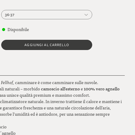
36-37
36-37
Disponibile
38-39
AGGIUNGI AL CARRELLO
40-41
42-43
44-45
o
Fellhof
, camminare è come camminare sulle nuvole.
46-47
camoscio all’esterno
100% vero agnello
ali naturali – morbido
e
casa unisce qualità premium e massimo comfort.
limatizzatore naturale. In inverno trattiene il calore e mantiene i
e garantisce freschezza e una naturale circolazione dell’aria,
assorbe l’umidità ed è antiodore, per una sensazione sempre
scio
d´agnello