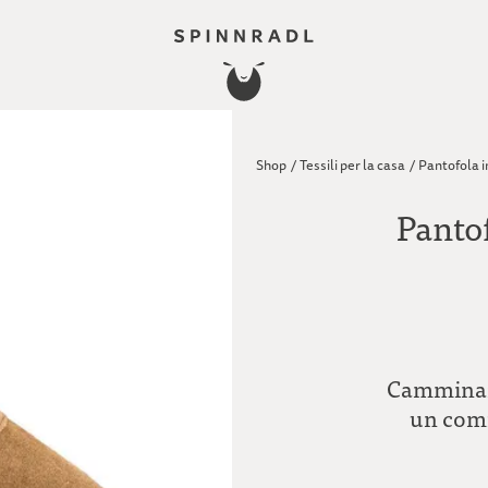
Shop
/
Tessili per la casa
/
Pantofola i
Pantof
Camminare 
un comf