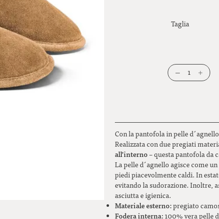
Taglia
1
Con la pantofola in pelle d´agnell
Realizzata con due pregiati materi
all’interno
– questa pantofola da 
La pelle d´agnello agisce come un c
piedi piacevolmente caldi. In estat
evitando la sudorazione. Inoltre, 
asciutta e igienica.
Materiale esterno:
pregiato camo
Fodera interna:
100% vera pelle 