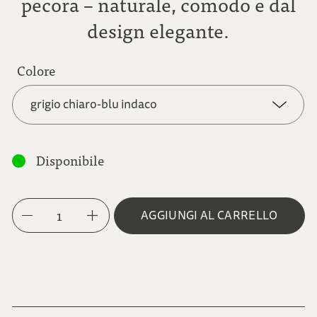
pecora – naturale, comodo e dal
design elegante.
Colore
grigio chiaro-blu indaco
grigio chiaro-blu indaco
Disponibile
grigio chiaro-verde felce
1
AGGIUNGI AL CARRELLO
grigio scuro-arancione
grigio scuro-rosso ciliegia