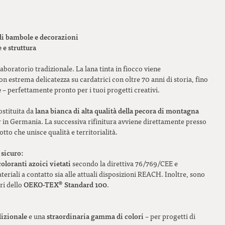
di bambole e decorazioni
e e struttura
aboratorio tradizionale. La lana tinta in fiocco viene
n estrema delicatezza su cardatrici con oltre 70 anni di storia, fino
e
– perfettamente pronto per i tuoi progetti creativi.
lana bianca di alta qualità della pecora di montagna
ostituita da
er in Germania. La successiva rifinitura avviene direttamente presso
tto che unisce qualità e territorialità.
 sicuro:
coloranti azoici vietati
secondo la direttiva 76/769/CEE e
eriali a contatto sia alle attuali disposizioni REACH. Inoltre, sono
OEKO-TEX® Standard 100
ri dello
.
dizionale
straordinaria gamma di colori
e una
– per progetti di