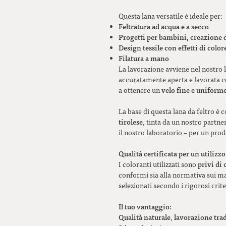
Questa lana versatile è ideale per:
Feltratura ad acqua e a secco
Progetti per bambini, creazione 
Design tessile con effetti di color
Filatura a mano
La lavorazione avviene nel nostro l
accuratamente aperta e lavorata co
velo fine e uniform
a ottenere un
La base di questa lana da feltro è c
tirolese
, tinta da un nostro partn
il nostro laboratorio – per un prodo
Qualità certificata per un utilizzo
privi di 
I coloranti utilizzati sono
conformi sia alla normativa sui mat
selezionati secondo i rigorosi crite
Il tuo vantaggio:
Qualità naturale
lavorazione tra
,