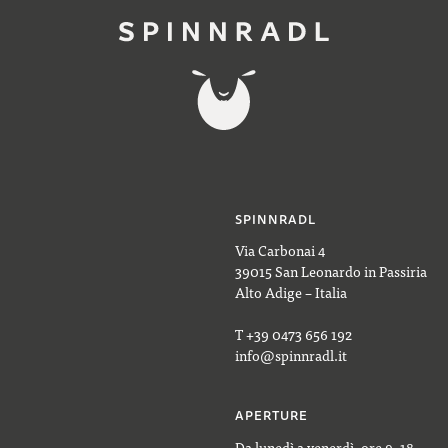
SPINNRADL
Via Carbonai 4
39015 San Leonardo in Passiria
Alto Adige – Italia
T +39 0473 656 192
info@spinnradl.it
APERTURE
Da lunedì a venerdì, ore 9–18