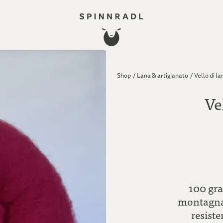
Shop
/
Lana & artigianato
/
Vello di la
Ve
100 gra
montagna 
resist