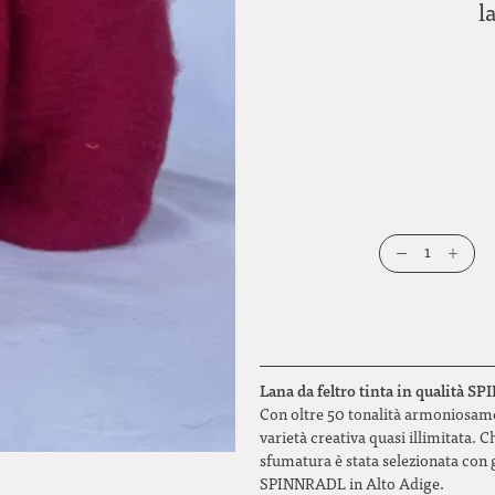
l
1
Lana da feltro tinta in qualità S
Con oltre 50 tonalità armoniosamen
varietà creativa quasi illimitata. Ch
sfumatura è stata selezionata con g
SPINNRADL in Alto Adige.