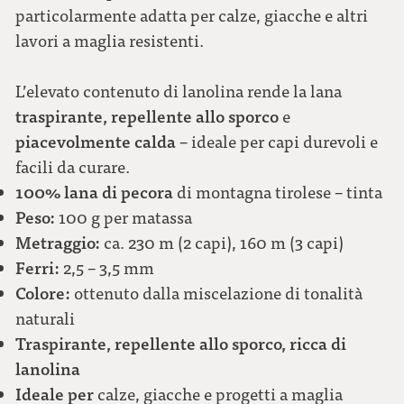
particolarmente adatta per calze, giacche e altri
lavori a maglia resistenti.
L’elevato contenuto di lanolina rende la lana
traspirante, repellente allo sporco
e
piacevolmente calda
– ideale per capi durevoli e
facili da curare.
100% lana di pecora
di montagna tirolese – tinta
Peso:
100 g per matassa
Metraggio:
ca. 230 m (2 capi), 160 m (3 capi)
Ferri:
2,5 – 3,5 mm
Colore:
ottenuto dalla miscelazione di tonalità
naturali
Traspirante, repellente allo sporco, ricca di
lanolina
Ideale per
calze, giacche e progetti a maglia