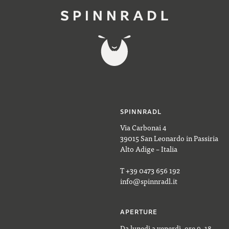
SPINNRADL
Via Carbonai 4
39015 San Leonardo in Passiria
Alto Adige – Italia
T +39 0473 656 192
info@spinnradl.it
APERTURE
Da lunedì a venerdì, ore 9–18