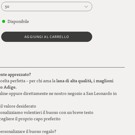
50
50
Disponibile
100
AGGIUNGI AL CARRELLO
150
200
250
ente apprezzato?
300
lana di alta qualità, i maglioni
scelta perfetta – per chi ama la
to Adige.
350
line oppure direttamente ne nostro negozio a San Leonardo in
400
l valore desiderato
sonalizziamo volentieri il buono con un breve testo
450
cegliere il proprio capo preferito
500
personalizzare il buono regalo?